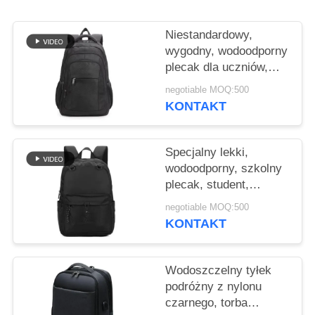
PRIVACY
POLICY
Niestandardowy,
wygodny, wodoodporny
plecak dla uczniów,
laptop, plecak dla
negotiable MOQ:500
uczniów.
KONTAKT
Specjalny lekki,
wodoodporny, szkolny
plecak, student,
nastolatek, torba
negotiable MOQ:500
szkolna.
KONTAKT
Wodoszczelny tyłek
podróżny z nylonu
czarnego, torba