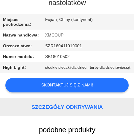
KONTROLA
nastolatków
JAKOŚCI
Miejsce
Fujian, Chiny (kontynent)
pochodzenia:
SKONTAKTUJ
Nazwa handlowa:
XMCOUP
SIĘ
Orzecznictwo:
SZR160411019001
Z
Numer modelu:
SB18010502
NAMI
High Light:
,
słodkie plecaki dla dzieci
torby dla dzieci zwierząt
AKTUALNOŚCI
SKONTAKTUJ SIĘ Z NAMI!
SPRAWY
SZCZEGÓŁY ODKRYWANIA
SITEMAP
podobne produkty