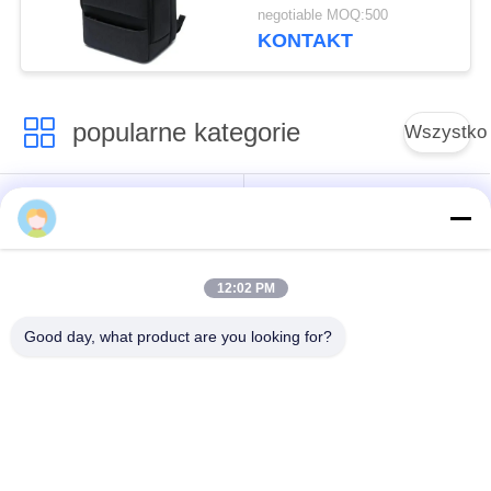
komputerowa dla
negotiable MOQ:500
uczniów
KONTAKT
popularne kategorie
Wszystko
Torba sportowa na
Nylonowa torba
świeżym powietrzu
sportowa
12:02 PM
Niestandardowe
Torby na narty i
torby sportowe
snowboard
Good day, what product are you looking for?
Torby podróżne na
Plecak turystyczny
deskę surfingową
Trail
Torby biurowe na
Włóknina Spunlace