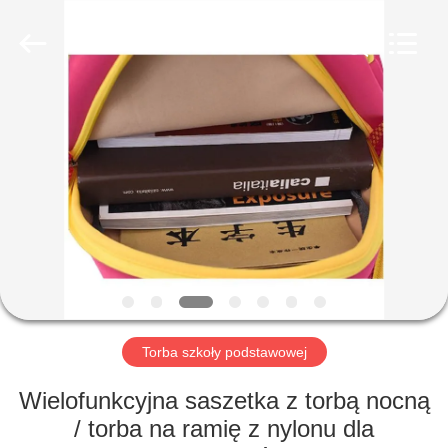
FUJIAN
LEADING
IMPORT
AND
EXPORT
CO.,LTD..
All
Rights
DOM
Reserved.
PRODUKTY
O
NAS
WYCIECZKA
PO
Torba szkoły podstawowej
FABRYCE
Wielofunkcyjna saszetka z torbą nocną
/ torba na ramię z nylonu dla