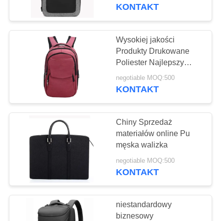
KONTROLA
KONTAKT
JAKOŚCI
Wysokiej jakości
179
SKONTAKTUJ
Produkty Drukowane
Niestandardowe
Poliester Najlepszy
SIĘ
laptop plecak
torby sportowe
negotiable MOQ:500
Z
wodoodporny laptop
KONTAKT
plecak
NAMI
Chiny Sprzedaż
AKTUALNOŚCI
materiałów online Pu
męska walizka
58
SPRAWY
negotiable MOQ:500
Torby na narty i
KONTAKT
snowboard
SITEMAP
niestandardowy
biznesowy