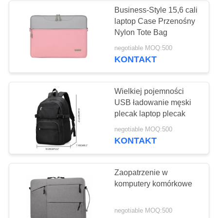
Business-Style 15,6 cali
laptop Case Przenośny
135
Nylon Tote Bag
Torby biurowe na
negotiable MOQ:500
KONTAKT
laptopa
Wielkiej pojemności
USB ładowanie męski
plecak laptop plecak
14
negotiable MOQ:500
KONTAKT
Włóknina Spunlace
Zaopatrzenie w
komputery komórkowe
negotiable MOQ:500