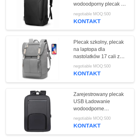
PRIVACY
wodoodporny plecak na
POLICY
laptopa z portem
negotiable MOQ:500
ładowania USB
KONTAKT
17
Torby podróżne na
Plecak szkolny, plecak
deskę surfingową
na laptopa dla
nastolatków 17 cali z
portem ładowania USB
negotiable MOQ:500
KONTAKT
63
Zarejestrowany plecak
Plecak turystyczny
USB Ładowanie
wodoodporne
Trail
Backpacks laptop
negotiable MOQ:500
biznesowy
KONTAKT