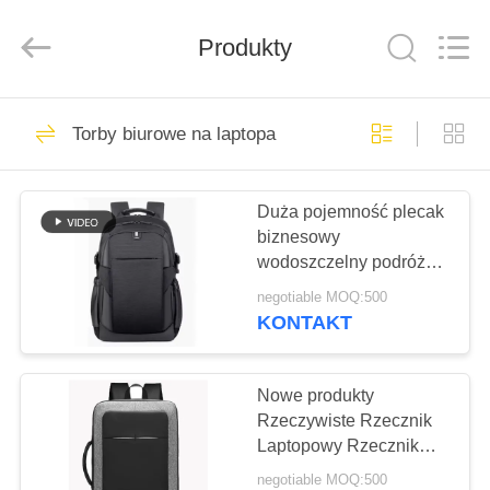
FUJIAN
LEADING
IMPORT
Produkty
AND
EXPORT
CO.,LTD..
All
Rights
DOM
326
Reserved.
Torby biurowe na laptopa
Torba sportowa na
PRODUKTY
świeżym powietrzu
Duża pojemność plecak
biznesowy
O
wodoszczelny podróżny
NAS
laptop plecak
negotiable MOQ:500
KONTAKT
38
WYCIECZKA
Nylonowa torba
PO
Nowe produkty
Rzeczywiste Rzecznik
FABRYCE
sportowa
Laptopowy Rzecznik
Laptopowy na zewnątrz
negotiable MOQ:500