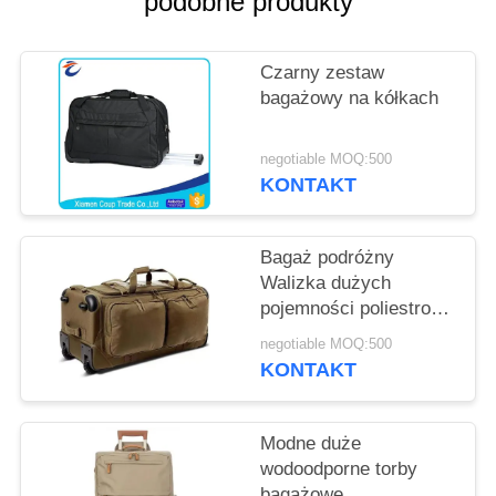
podobne produkty
PRIVACY
POLICY
Czarny zestaw
bagażowy na kółkach
negotiable MOQ:500
KONTAKT
Bagaż podróżny
Walizka dużych
pojemności poliestrowa
torba z kółkiem
negotiable MOQ:500
KONTAKT
Modne duże
wodoodporne torby
bagażowe