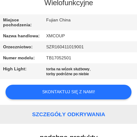
KONTROLA
Wielofunkcyjne
JAKOŚCI
Miejsce
Fujian China
pochodzenia:
SKONTAKTUJ
Nazwa handlowa:
XMCOUP
SIĘ
Orzecznictwo:
SZR160411019001
Z
Numer modelu:
TB17052501
NAMI
High Light:
,
torba na wózek służbowy
torby podróżne po niebie
AKTUALNOŚCI
SKONTAKTUJ SIĘ Z NAMI!
SPRAWY
SZCZEGÓŁY ODKRYWANIA
SITEMAP